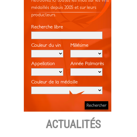
Retrouvez ici toutes les infos sur les vins
médaillés depuis 2005 et sur leurs
producteurs.
Recherche libre
Couleur du vin
Millésime
Appellation
Année Palmarès
Couleur de la médaille
ACTUALITÉS