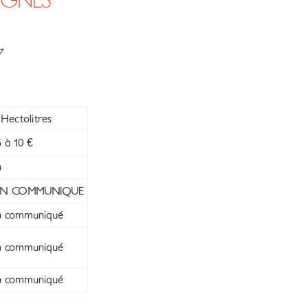
ERGNES
7
Hectolitres
 à 10 €
n
N COMMUNIQUE
 communiqué
 communiqué
 communiqué