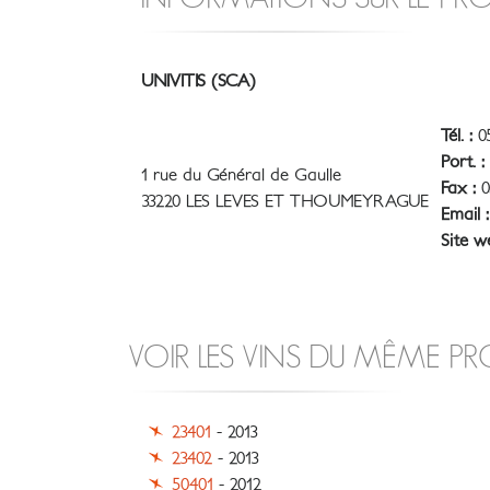
UNIVITIS (SCA)
Tél. :
05
Port. :
1 rue du Général de Gaulle
Fax :
0
33220 LES LEVES ET THOUMEYRAGUE
Email :
Site w
VOIR LES VINS DU MÊME P
23401
- 2013
23402
- 2013
50401
- 2012