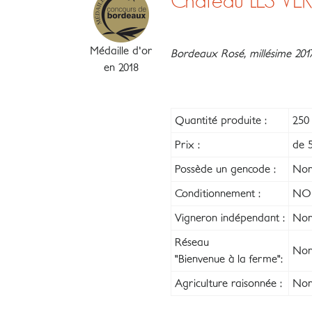
Château LES V
Médaille d'or
Bordeaux Rosé, millésime 201
en 2018
Quantité produite :
250 
Prix :
de 5
Possède un gencode :
No
Conditionnement :
NO
Vigneron indépendant :
Non
Réseau
Non
"Bienvenue à la ferme":
Agriculture raisonnée :
Non