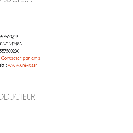
57560219
0674643186
557560230
Contacter par email
eb :
www.univitis.fr
RODUCTEUR