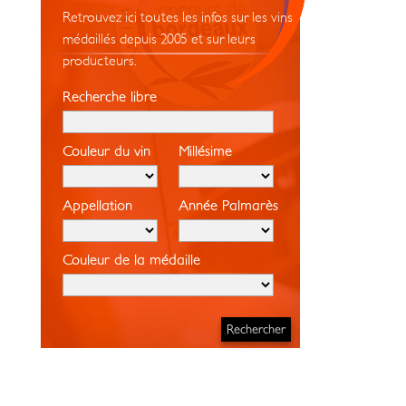
Retrouvez ici toutes les infos sur les vins
médaillés depuis 2005 et sur leurs
producteurs.
Recherche libre
Couleur du vin
Millésime
Appellation
Année Palmarès
Couleur de la médaille