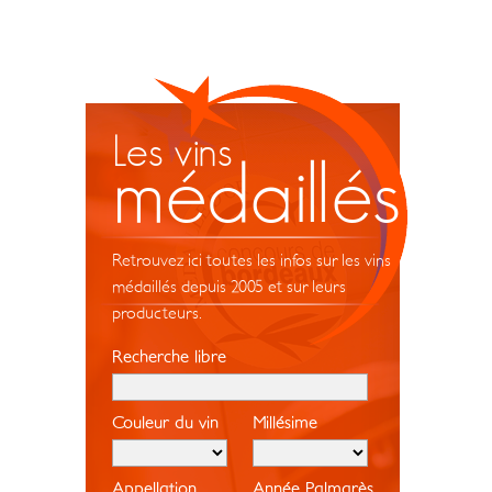
Les vins
médaillés
Retrouvez ici toutes les infos sur les vins
médaillés depuis 2005 et sur leurs
producteurs.
Recherche libre
Couleur du vin
Millésime
Appellation
Année Palmarès