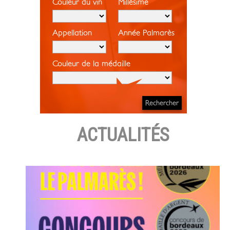
Couleur du vin
Millésime
Appellation
Année Palmarès
Couleur de la médaille
ACTUALITÉS