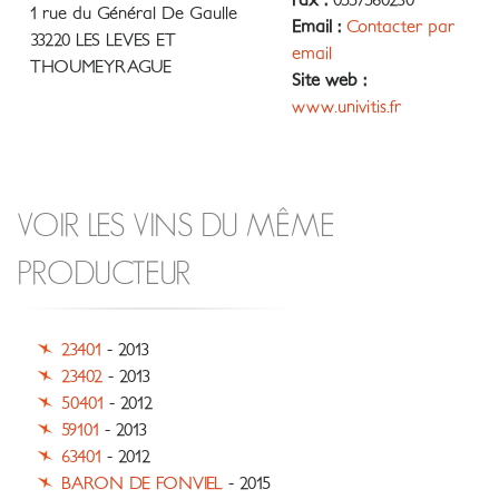
Fax :
0557560230
1 rue du Général De Gaulle
Email :
Contacter par
33220 LES LEVES ET
email
THOUMEYRAGUE
Site web :
www.univitis.fr
VOIR LES VINS DU MÊME
PRODUCTEUR
23401
- 2013
23402
- 2013
50401
- 2012
59101
- 2013
63401
- 2012
BARON DE FONVIEL
- 2015