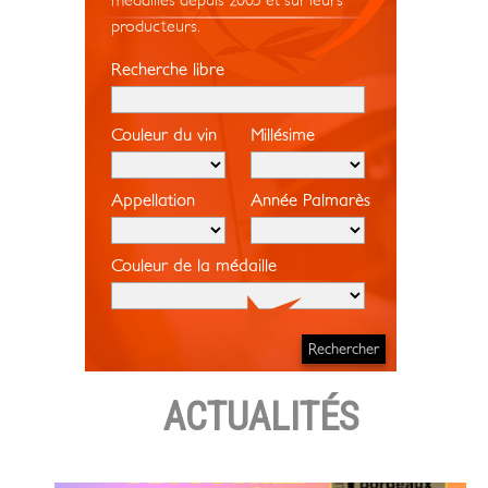
médaillés depuis 2005 et sur leurs
producteurs.
Recherche libre
Couleur du vin
Millésime
Appellation
Année Palmarès
Couleur de la médaille
ACTUALITÉS