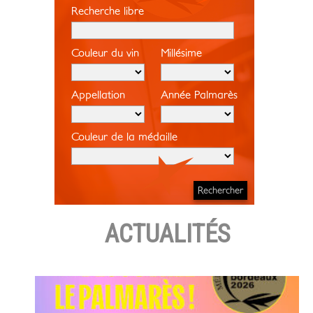
Recherche libre
Couleur du vin
Millésime
Appellation
Année Palmarès
Couleur de la médaille
ACTUALITÉS