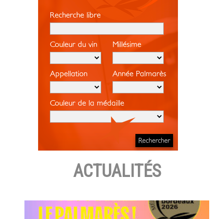
Recherche libre
Couleur du vin
Millésime
Appellation
Année Palmarès
Couleur de la médaille
ACTUALITÉS