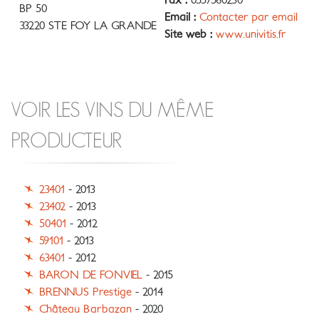
Fax :
0557560230
BP 50
Email :
Contacter par email
33220 STE FOY LA GRANDE
Site web :
www.univitis.fr
VOIR LES VINS DU MÊME
PRODUCTEUR
23401
- 2013
23402
- 2013
50401
- 2012
59101
- 2013
63401
- 2012
BARON DE FONVIEL
- 2015
BRENNUS Prestige
- 2014
Château Barbazan
- 2020