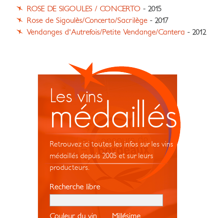
ROSE DE SIGOULES / CONCERTO
- 2015
Rose de Sigoulès/Concerto/Sacrilège
- 2017
Vendanges d'Autrefois/Petite Vendange/Cantera
- 2012
Les vins
médaillés
Retrouvez ici toutes les infos sur les vins
médaillés depuis 2005 et sur leurs
producteurs.
Recherche libre
Couleur du vin
Millésime