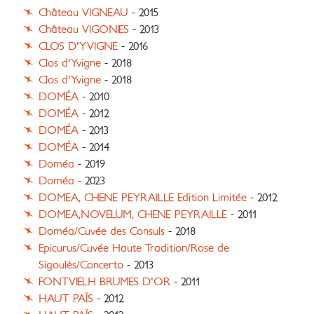
Château VIGNEAU
- 2015
Château VIGONIES
- 2013
CLOS D'YVIGNE
- 2016
Clos d'Yvigne
- 2018
Clos d'Yvigne
- 2018
DOMÉA
- 2010
DOMÉA
- 2012
DOMÉA
- 2013
DOMÉA
- 2014
Doméa
- 2019
Doméa
- 2023
DOMEA, CHENE PEYRAILLE Edition Limitée
- 2012
DOMEA,NOVELUM, CHENE PEYRAILLE
- 2011
Doméa/Cuvée des Consuls
- 2018
Epicurus/Cuvée Haute Tradition/Rose de
Sigoulès/Concerto
- 2013
FONTVIELH BRUMES D'OR
- 2011
HAUT PAÏS
- 2012