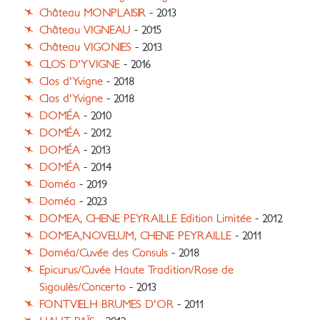
Château MONPLAISIR
- 2013
Château VIGNEAU
- 2015
Château VIGONIES
- 2013
CLOS D'YVIGNE
- 2016
Clos d'Yvigne
- 2018
Clos d'Yvigne
- 2018
DOMÉA
- 2010
DOMÉA
- 2012
DOMÉA
- 2013
DOMÉA
- 2014
Doméa
- 2019
Doméa
- 2023
DOMEA, CHENE PEYRAILLE Edition Limitée
- 2012
DOMEA,NOVELUM, CHENE PEYRAILLE
- 2011
Doméa/Cuvée des Consuls
- 2018
Epicurus/Cuvée Haute Tradition/Rose de
Sigoulès/Concerto
- 2013
FONTVIELH BRUMES D'OR
- 2011