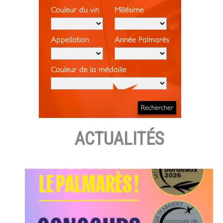
Couleur du vin
Millésime
Appellation
Année Palmarès
Couleur de la médaille
ACTUALITÉS