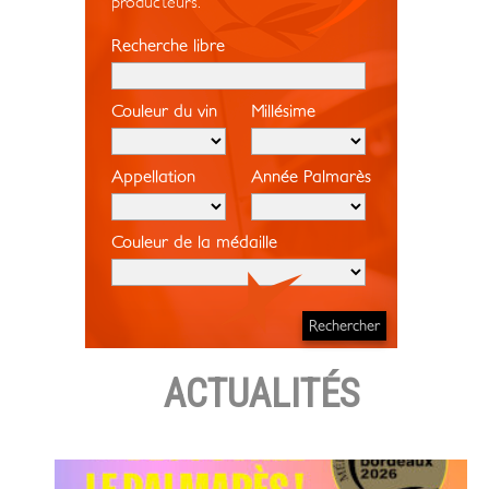
producteurs.
Recherche libre
Couleur du vin
Millésime
Appellation
Année Palmarès
Couleur de la médaille
ACTUALITÉS