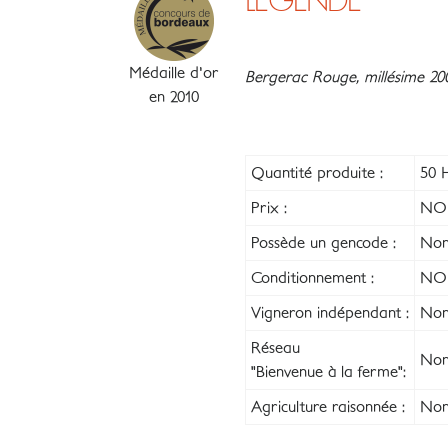
LÉGENDE
Médaille d'or
Bergerac Rouge, millésime 20
en 2010
Quantité produite :
50 H
Prix :
NO
Possède un gencode :
No
Conditionnement :
NO
Vigneron indépendant :
Non
Réseau
Non
"Bienvenue à la ferme":
Agriculture raisonnée :
Non