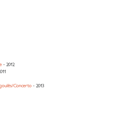
e
- 2012
011
igoulès/Concerto
- 2013