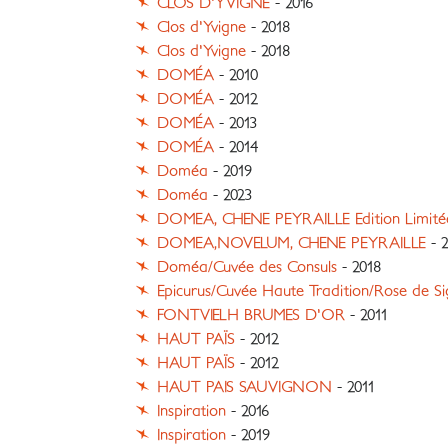
CLOS D'YVIGNE
- 2016
Clos d'Yvigne
- 2018
Clos d'Yvigne
- 2018
DOMÉA
- 2010
DOMÉA
- 2012
DOMÉA
- 2013
DOMÉA
- 2014
Doméa
- 2019
Doméa
- 2023
DOMEA, CHENE PEYRAILLE Edition Limité
DOMEA,NOVELUM, CHENE PEYRAILLE
- 2
Doméa/Cuvée des Consuls
- 2018
Epicurus/Cuvée Haute Tradition/Rose de S
FONTVIELH BRUMES D'OR
- 2011
HAUT PAÏS
- 2012
HAUT PAÏS
- 2012
HAUT PAIS SAUVIGNON
- 2011
Inspiration
- 2016
Inspiration
- 2019