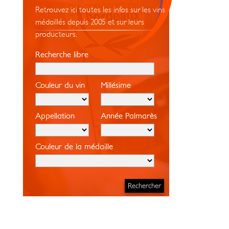
Retrouvez ici toutes les infos sur les vins
médaillés depuis 2005 et sur leurs
producteurs.
Recherche libre
Couleur du vin
Millésime
Appellation
Année Palmarès
Couleur de la médaille