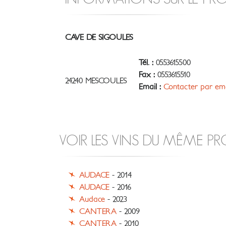
CAVE DE SIGOULES
Tél. :
0553615500
Fax :
0553615510
24240 MESCOULES
Email :
Contacter par ema
VOIR LES VINS DU MÊME P
AUDACE
- 2014
AUDACE
- 2016
Audace
- 2023
CANTERA
- 2009
CANTERA
- 2010