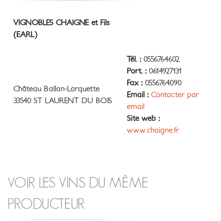
VIGNOBLES CHAIGNE et Fils
(EARL)
Tél. :
0556764602
Port. :
0614927131
Fax :
0556764090
Château Ballan-Larquette
Email :
Contacter par
33540 ST LAURENT DU BOIS
email
Site web :
www.chaigne.fr
VOIR LES VINS DU MÊME
PRODUCTEUR