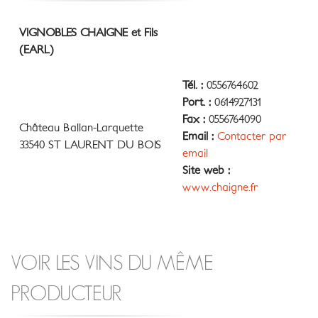
VIGNOBLES CHAIGNE et Fils
(EARL)
Tél. :
0556764602
Port. :
0614927131
Fax :
0556764090
Château Ballan-Larquette
Email :
Contacter par
33540 ST LAURENT DU BOIS
email
Site web :
www.chaigne.fr
VOIR LES VINS DU MÊME
PRODUCTEUR