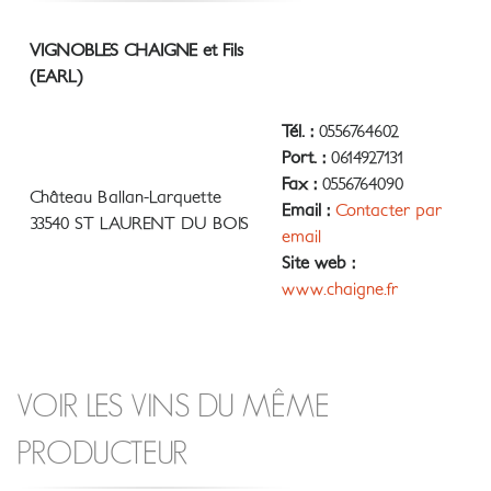
VIGNOBLES CHAIGNE et Fils
(EARL)
Tél. :
0556764602
Port. :
0614927131
Fax :
0556764090
Château Ballan-Larquette
Email :
Contacter par
33540 ST LAURENT DU BOIS
email
Site web :
www.chaigne.fr
VOIR LES VINS DU MÊME
PRODUCTEUR