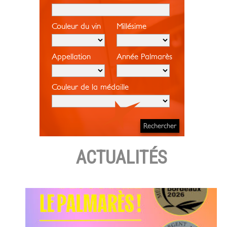
Couleur du vin
Millésime
Appellation
Année Palmarès
Couleur de la médaille
ACTUALITÉS