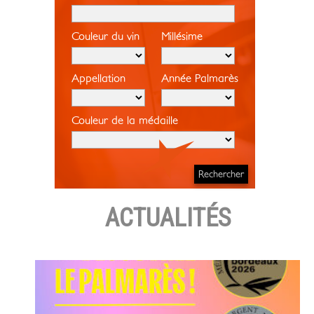
Couleur du vin
Millésime
Appellation
Année Palmarès
Couleur de la médaille
ACTUALITÉS