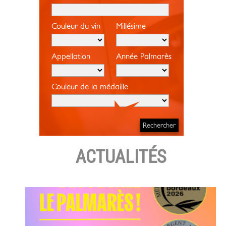
Couleur du vin
Millésime
Appellation
Année Palmarès
Couleur de la médaille
ACTUALITÉS