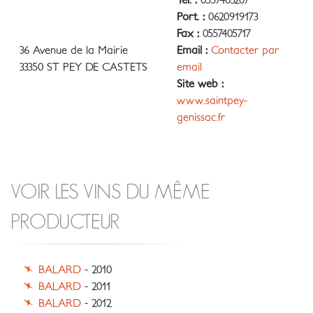
Tél. :
0557405207
Port. :
0620919173
Fax :
0557405717
36 Avenue de la Mairie
Email :
Contacter par
33350 ST PEY DE CASTETS
email
Site web :
www.saintpey-
genissac.fr
VOIR LES VINS DU MÊME
PRODUCTEUR
BALARD
- 2010
BALARD
- 2011
BALARD
- 2012