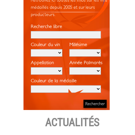
Retrouvez ici toutes les infos sur les vins
médaillés depuis 2005 et sur leurs
producteurs.
Recherche libre
Couleur du vin
Millésime
Appellation
Année Palmarès
Couleur de la médaille
ACTUALITÉS