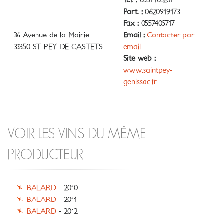
Tél. :
0557405207
Port. :
0620919173
Fax :
0557405717
36 Avenue de la Mairie
Email :
Contacter par
33350 ST PEY DE CASTETS
email
Site web :
www.saintpey-
genissac.fr
VOIR LES VINS DU MÊME
PRODUCTEUR
BALARD
- 2010
BALARD
- 2011
BALARD
- 2012