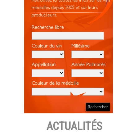
Retrouvez ici toutes les infos sur les vins
médaillés depuis 2005 et sur leurs
producteurs.
Recherche libre
Couleur du vin
Millésime
Appellation
Année Palmarès
Couleur de la médaille
ACTUALITÉS