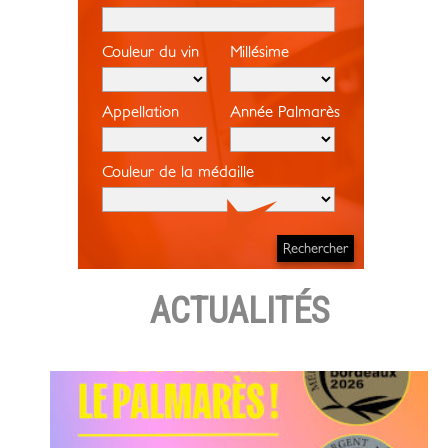
Couleur du vin
Millésime
Appellation
Année Palmarès
Couleur de la médaille
ACTUALITÉS