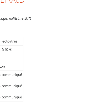
PEYRAUD
uge, millésime 2016
Hectolitres
 à 10 €
ton
 communiqué
 communiqué
 communiqué