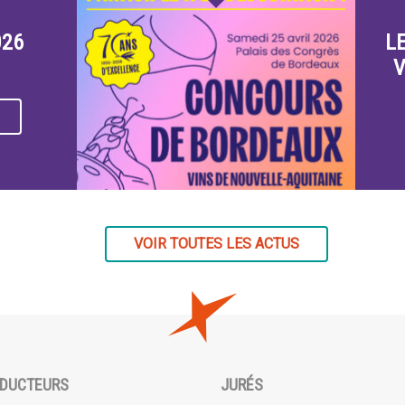
026
L
V
VOIR TOUTES LES ACTUS
DUCTEURS
JURÉS