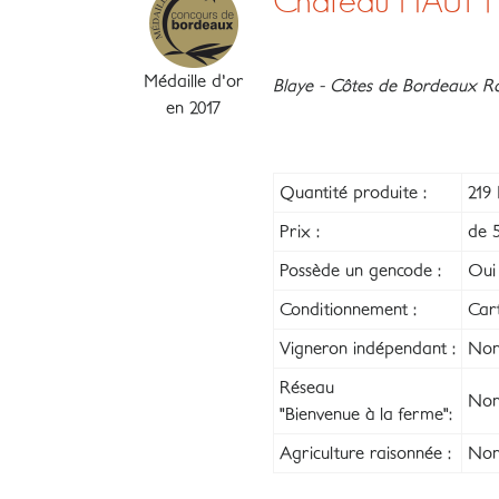
Château HAUT 
Médaille d'or
Blaye - Côtes de Bordeaux Ro
en 2017
Quantité produite :
219 
Prix :
de 5
Possède un gencode :
Oui
Conditionnement :
Car
Vigneron indépendant :
Non
Réseau
Non
"Bienvenue à la ferme":
Agriculture raisonnée :
Non