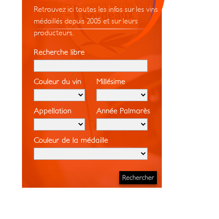
Retrouvez ici toutes les infos sur les vins
médaillés depuis 2005 et sur leurs
producteurs.
Recherche libre
Couleur du vin
Millésime
Appellation
Année Palmarès
Couleur de la médaille