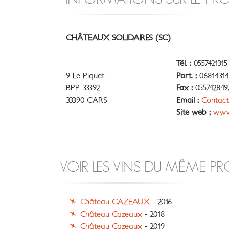
CHÂTEAUX SOLIDAIRES (SC)
Tél. :
0557421315
9 Le Piquet
Port. :
06814314
BPP 33392
Fax :
055742849
33390 CARS
Email :
Contact
Site web :
www.
VOIR LES VINS DU MÊME P
Château CAZEAUX
- 2016
Château Cazeaux
- 2018
Château Cazeaux
- 2019