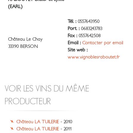
(EARL)
Tél. :
0557643950
Port. :
0683243783
Fax :
0557642508
Château Le Chay
Email :
Contacter par email
33390 BERSON
Site web :
www.vignoblesraboutet.fr
VOIR LES VINS DU MÊME
PRODUCTEUR
Château LA TUILERIE
- 2010
Château LA TUILERIE
- 2011