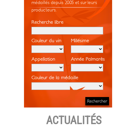
médaillés depuis 2005 et sur leurs
producteurs.
Recherche libre
Couleur du vin
Millésime
Appellation
Année Palmarès
Couleur de la médaille
ACTUALITÉS