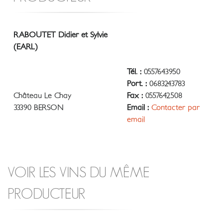
RABOUTET Didier et Sylvie
(EARL)
Tél. :
0557643950
Port. :
0683243783
Château Le Chay
Fax :
0557642508
33390 BERSON
Email :
Contacter par
email
VOIR LES VINS DU MÊME
PRODUCTEUR