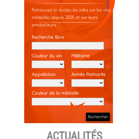
Retrouvez ici toutes les infos sur les vins
médaillés depuis 2005 et sur leurs
producteurs.
Recherche libre
Couleur du vin
Millésime
Appellation
Année Palmarès
Couleur de la médaille
ACTUALITÉS