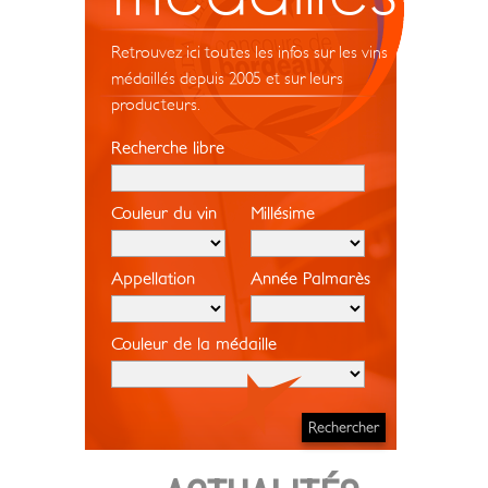
Retrouvez ici toutes les infos sur les vins
médaillés depuis 2005 et sur leurs
producteurs.
Recherche libre
Couleur du vin
Millésime
Appellation
Année Palmarès
Couleur de la médaille