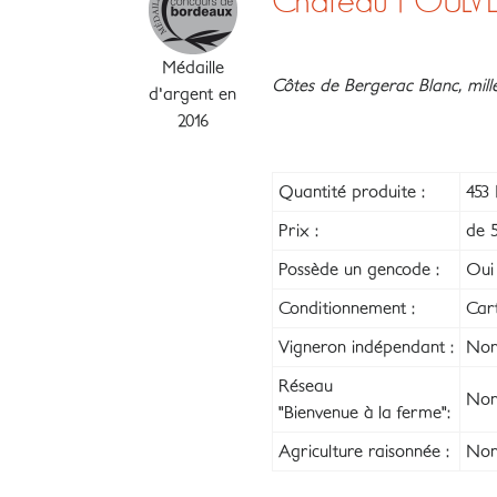
Château POULV
Médaille
Côtes de Bergerac Blanc, mill
d'argent en
2016
Quantité produite :
453 
Prix :
de 5
Possède un gencode :
Oui
Conditionnement :
Car
Vigneron indépendant :
Non
Réseau
Non
"Bienvenue à la ferme":
Agriculture raisonnée :
Non