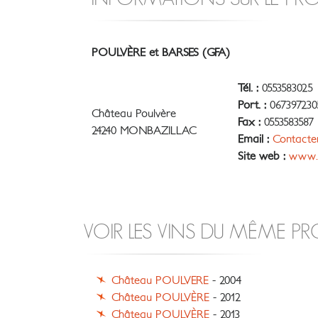
POULVÈRE et BARSES (GFA)
Tél. :
0553583025
Port. :
067397230
Château Poulvère
Fax :
0553583587
24240 MONBAZILLAC
Email :
Contacte
Site web :
www.p
VOIR LES VINS DU MÊME P
Château POULVERE
- 2004
Château POULVÈRE
- 2012
Château POULVÈRE
- 2013