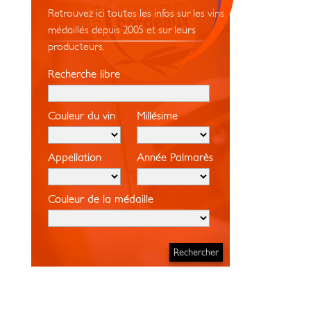
Retrouvez ici toutes les infos sur les vins
médaillés depuis 2005 et sur leurs
producteurs.
Recherche libre
Couleur du vin
Millésime
Appellation
Année Palmarès
Couleur de la médaille