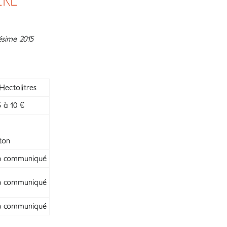
ÈRE
ésime 2015
Hectolitres
 à 10 €
ton
 communiqué
 communiqué
 communiqué