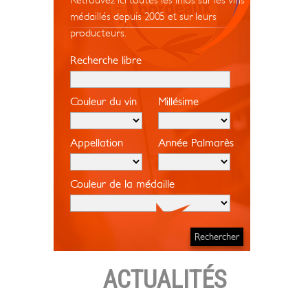
Retrouvez ici toutes les infos sur les vins
médaillés depuis 2005 et sur leurs
producteurs.
Recherche libre
Couleur du vin
Millésime
Appellation
Année Palmarès
Couleur de la médaille
ACTUALITÉS