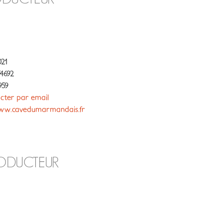
21
4692
959
cter par email
w.cavedumarmandais.fr
RODUCTEUR