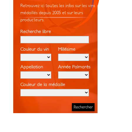
Retrouvez ici toutes les infos sur les vins
médaillés depuis 2005 et sur leurs
producteurs.
Recherche libre
Couleur du vin
Millésime
Appellation
Année Palmarès
Couleur de la médaille