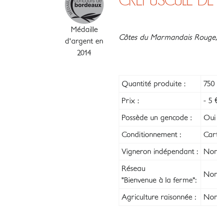
CREPUSCULE DE 
Médaille
Côtes du Marmandais Rouge, 
d'argent en
2014
Quantité produite :
750 
Prix :
- 5 
Possède un gencode :
Oui
Conditionnement :
Car
Vigneron indépendant :
Non
Réseau
Non
"Bienvenue à la ferme":
Agriculture raisonnée :
Non