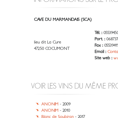
CAVE DU MARMANDAIS (SCA)
Tél. :
05539450
Port. :
068737
lieu dit La Cure
Fax :
0553941
47250 COCUMONT
Email :
Conta
Site web :
ww
VOIR LES VINS DU MÊME P
ANONIM
- 2009
ANONIM
- 2010
Blanc de Soubiran
- 2017