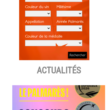
Couleur du vin
Millésime
Appellation
Année Palmarès
Couleur de la médaille
ACTUALITÉS