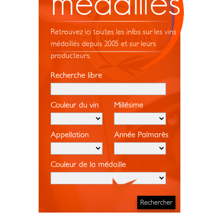
médaillés
Retrouvez ici toutes les infos sur les vins
médaillés depuis 2005 et sur leurs
producteurs.
Recherche libre
Couleur du vin
Millésime
Appellation
Année Palmarès
Couleur de la médaille