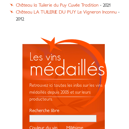
Château la Tuilerie du Puy Cuvée Tradition
- 2021
Château LA TUILERIE DU PUY Le Vigneron Inconnu
-
2012
Les vins
médaillés
Retrouvez ici toutes les infos sur les vins
médaillés depuis 2005 et sur leurs
producteurs.
Recherche libre
Couleur du vin
Millésime