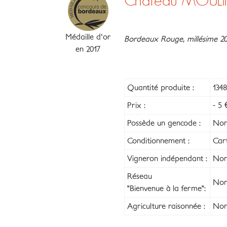
Château MOULIN
Médaille d'or
Bordeaux Rouge, millésime 20
en 2017
Quantité produite :
1348
Prix :
- 5 
Possède un gencode :
No
Conditionnement :
Car
Vigneron indépendant :
Non
Réseau
Non
"Bienvenue à la ferme":
Agriculture raisonnée :
Non