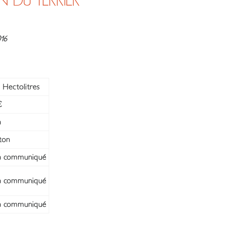
 DU TERRIER
16
 Hectolitres
€
n
ton
 communiqué
 communiqué
 communiqué