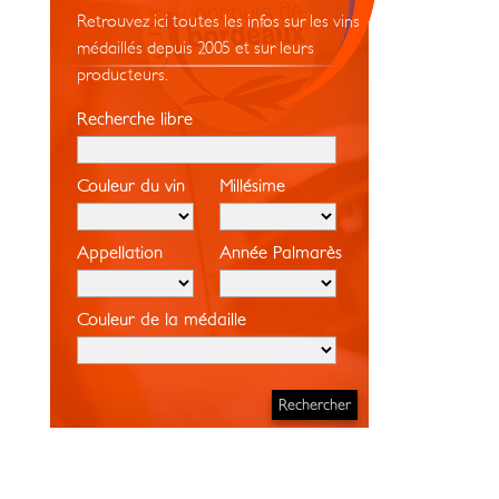
Retrouvez ici toutes les infos sur les vins
médaillés depuis 2005 et sur leurs
producteurs.
Recherche libre
Couleur du vin
Millésime
Appellation
Année Palmarès
Couleur de la médaille