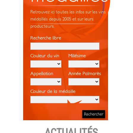
Retrouvez ici toutes les infos sur les vins
médaillés depuis 2005 et sur leurs
producteurs.
Recherche libre
Couleur du vin
Millésime
Appellation
Année Palmarès
Couleur de la médaille
ACTUALITÉS