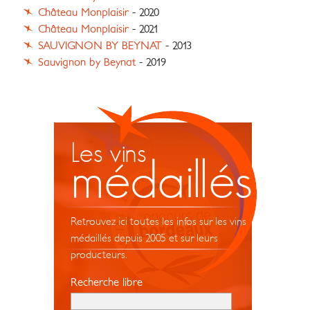
Château Monplaisir
- 2020
Château Monplaisir
- 2021
SAUVIGNON BY BEYNAT
- 2013
Sauvignon by Beynat
- 2019
Les vins
médaillés
Retrouvez ici toutes les infos sur les vins
médaillés depuis 2005 et sur leurs
producteurs.
Recherche libre