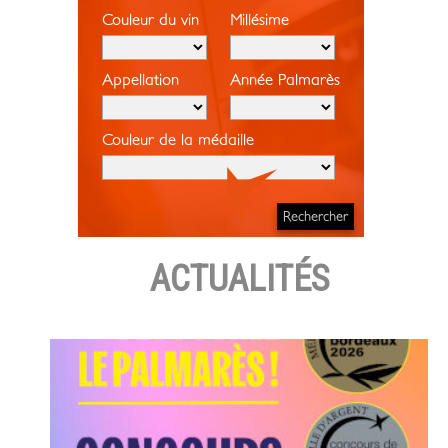
Couleur du vin
Millésime
Appellation
Année Palmarès
Couleur de la médaille
ACTUALITÉS