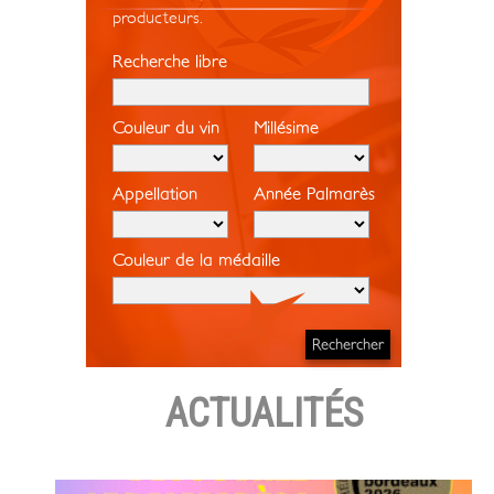
producteurs.
Recherche libre
Couleur du vin
Millésime
Appellation
Année Palmarès
Couleur de la médaille
ACTUALITÉS