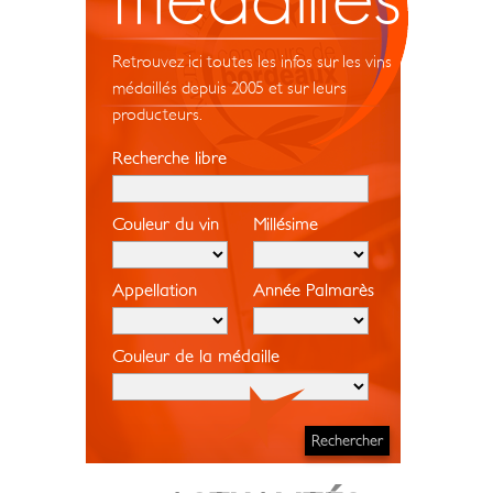
Retrouvez ici toutes les infos sur les vins
médaillés depuis 2005 et sur leurs
producteurs.
Recherche libre
Couleur du vin
Millésime
Appellation
Année Palmarès
Couleur de la médaille