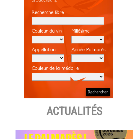
producteurs.
Recherche libre
Couleur du vin
Millésime
Appellation
Année Palmarès
Couleur de la médaille
ACTUALITÉS