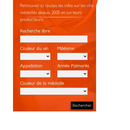
Retrouvez ici toutes les infos sur les vins
médaillés depuis 2005 et sur leurs
producteurs.
Recherche libre
Couleur du vin
Millésime
Appellation
Année Palmarès
Couleur de la médaille