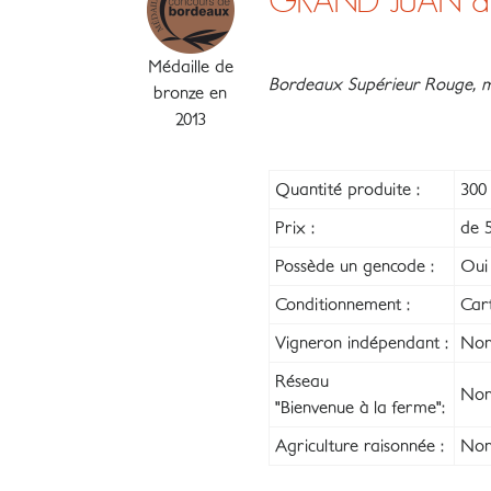
GRAND JUAN du
Médaille de
Bordeaux Supérieur Rouge, mi
bronze en
2013
Quantité produite :
300 
Prix :
de 5
Possède un gencode :
Oui
Conditionnement :
Car
Vigneron indépendant :
Non
Réseau
Non
"Bienvenue à la ferme":
Agriculture raisonnée :
Non