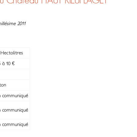
 Château HAUT RIEUFLAGET
llésime 2011
Hectolitres
 à 10 €
ton
 communiqué
 communiqué
 communiqué