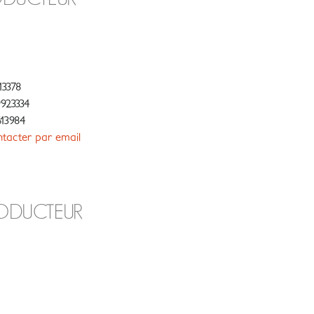
13378
923334
13984
tacter par email
RODUCTEUR