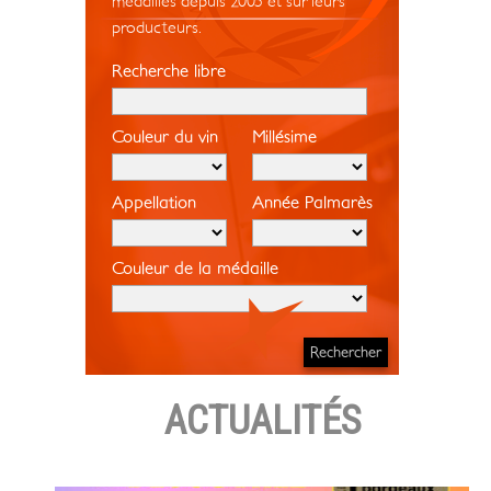
médaillés depuis 2005 et sur leurs
producteurs.
Recherche libre
Couleur du vin
Millésime
Appellation
Année Palmarès
Couleur de la médaille
ACTUALITÉS