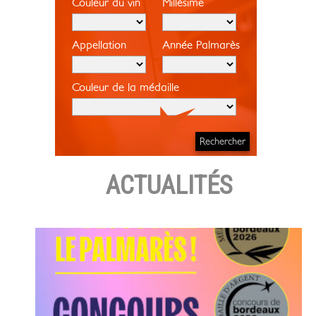
Couleur du vin
Millésime
Appellation
Année Palmarès
Couleur de la médaille
ACTUALITÉS