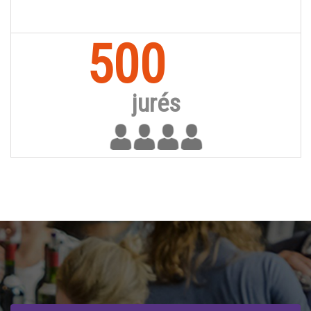
500
jurés